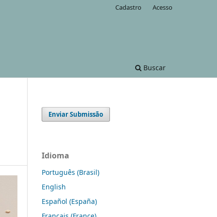
Cadastro
Acesso
Buscar
Enviar Submissão
Idioma
Português (Brasil)
English
Español (España)
Français (France)