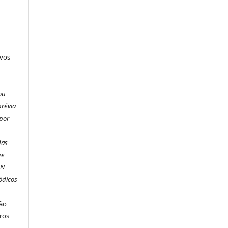
ivos
 ou
prévia
 por
das
ue
SN
ódicos
são
iros