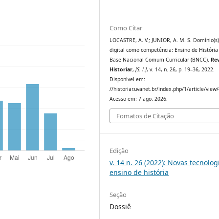
Como Citar
LOCASTRE, A. V.; JUNIOR, A. M. S. Domínio(s)
digital como competência: Ensino de História
Base Nacional Comum Curricular (BNCC).
Rev
Historiar
,
[S. l.]
, v. 14, n. 26, p. 19–36, 2022.
Disponível em:
//historiar.uvanet.br/index.php/1/article/view
Acesso em: 7 ago. 2026.
Fomatos de Citação
Edição
v. 14 n. 26 (2022): Novas tecnolog
ensino de história
Seção
Dossiê