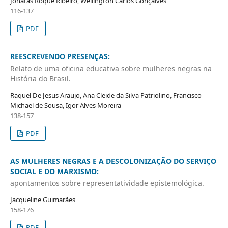
Jonatas Roque Ribeiro, Wellington Carlos Gonçalves
116-137
PDF
REESCREVENDO PRESENÇAS:
Relato de uma oficina educativa sobre mulheres negras na
História do Brasil.
Raquel De Jesus Araujo, Ana Cleide da Silva Patriolino, Francisco
Michael de Sousa, Igor Alves Moreira
138-157
PDF
AS MULHERES NEGRAS E A DESCOLONIZAÇÃO DO SERVIÇO
SOCIAL E DO MARXISMO:
apontamentos sobre representatividade epistemológica.
Jacqueline Guimarães
158-176
PDF