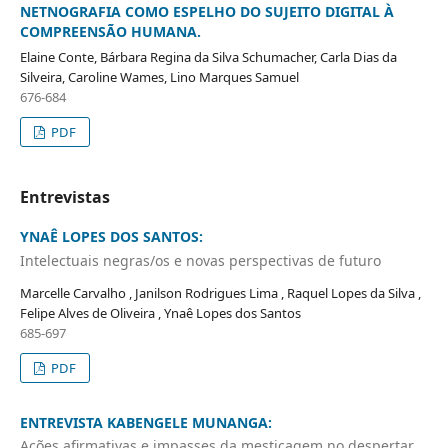
NETNOGRAFIA COMO ESPELHO DO SUJEITO DIGITAL À
COMPREENSÃO HUMANA.
Elaine Conte, Bárbara Regina da Silva Schumacher, Carla Dias da
Silveira, Caroline Wames, Lino Marques Samuel
676-684
PDF
Entrevistas
YNAÊ LOPES DOS SANTOS:
Intelectuais negras/os e novas perspectivas de futuro
Marcelle Carvalho , Janilson Rodrigues Lima , Raquel Lopes da Silva ,
Felipe Alves de Oliveira , Ynaê Lopes dos Santos
685-697
PDF
ENTREVISTA KABENGELE MUNANGA:
Ações afirmativas e impasses da mestiçagem no despertar