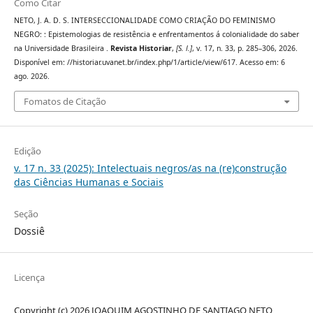
Como Citar
NETO, J. A. D. S. INTERSECCIONALIDADE COMO CRIAÇÃO DO FEMINISMO
NEGRO: : Epistemologias de resistência e enfrentamentos á colonialidade do saber
na Universidade Brasileira .
Revista Historiar
,
[S. l.]
, v. 17, n. 33, p. 285–306, 2026.
Disponível em: //historiar.uvanet.br/index.php/1/article/view/617. Acesso em: 6
ago. 2026.
Fomatos de Citação
Edição
v. 17 n. 33 (2025): Intelectuais negros/as na (re)construção
das Ciências Humanas e Sociais
Seção
Dossiê
Licença
Copyright (c) 2026 JOAQUIM AGOSTINHO DE SANTIAGO NETO