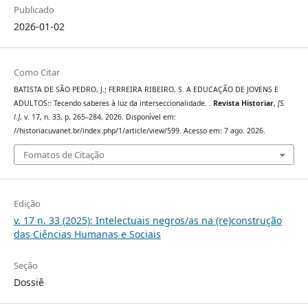
Publicado
2026-01-02
Como Citar
BATISTA DE SÃO PEDRO, J.; FERREIRA RIBEIRO, S. A EDUCAÇÃO DE JOVENS E
ADULTOS:: Tecendo saberes à luz da interseccionalidade. .
Revista Historiar
,
[S.
l.]
, v. 17, n. 33, p. 265–284, 2026. Disponível em:
//historiar.uvanet.br/index.php/1/article/view/599. Acesso em: 7 ago. 2026.
Fomatos de Citação
Edição
v. 17 n. 33 (2025): Intelectuais negros/as na (re)construção
das Ciências Humanas e Sociais
Seção
Dossiê