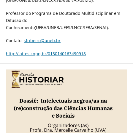
(UFBA/UNEB/UEFS/LNCC/IFBA/SENAI/UEMG).
Professor do Programa de Doutorado Multidisciplinar em
Difusão do
Conhecimento(UFBA/UNEB/UEFS/LNCC/IFBA/SENAI).
Contato:
sfribeiro@uneb.br
http://lattes.cnpq.br/0130140163490918