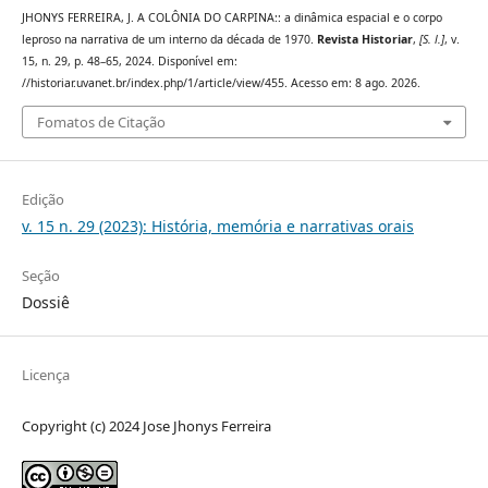
JHONYS FERREIRA, J. A COLÔNIA DO CARPINA:: a dinâmica espacial e o corpo
leproso na narrativa de um interno da década de 1970.
Revista Historiar
,
[S. l.]
, v.
15, n. 29, p. 48–65, 2024. Disponível em:
//historiar.uvanet.br/index.php/1/article/view/455. Acesso em: 8 ago. 2026.
Fomatos de Citação
Edição
v. 15 n. 29 (2023): História, memória e narrativas orais
Seção
Dossiê
Licença
Copyright (c) 2024 Jose Jhonys Ferreira