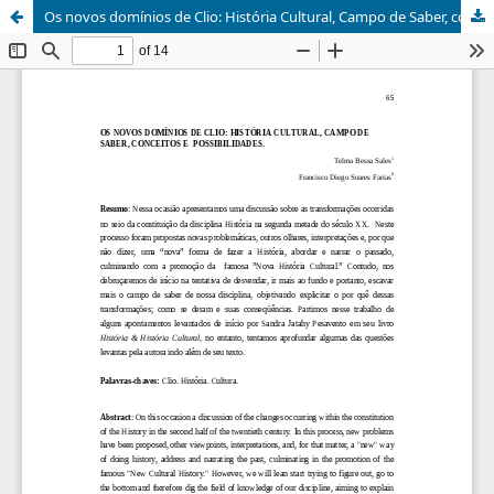
Os novos domínios de Clio: História Cultural, Campo de Saber, conceitos e possibilidades