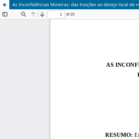
As Inconfidências Mineiras: das traições ao desejo local d