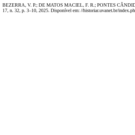
BEZERRA, V. P.; DE MATOS MACIEL, F. R.; PONTES CÂNDI
17, n. 32, p. 3–10, 2025. Disponível em: //historiar.uvanet.br/index.p